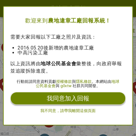
農地工廠回報
歡迎來到
農地違章工廠回報系統！
顯示設定
未處理
處理中
已斷電
需要大家回報以下工廠之照片及資訊：
2016.05.20後新增的農地違章工廠
中高污染工廠
以上資訊將由
地球公民基金會
彙整後，向政府舉報
並追蹤拆除進度。
行動前請同意資料貢獻
授權條款
與
隱私條款
。本網站由
地球
公民基金會
與
g0v.tw
社群共同開發。
我同意加入回報
我不同意，請帶我離開這個頁面